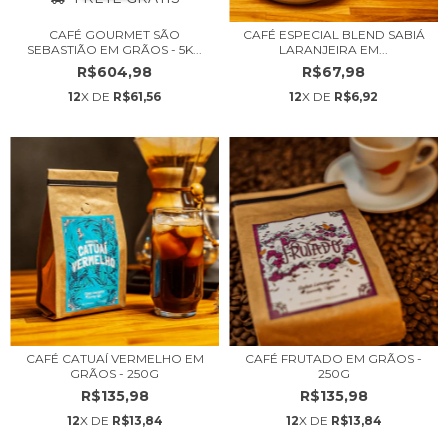
CAFÉ GOURMET SÃO
CAFÉ ESPECIAL BLEND SABIÁ
SEBASTIÃO EM GRÃOS - 5K...
LARANJEIRA EM...
R$604,98
R$67,98
12
X DE
R$61,56
12
X DE
R$6,92
CAFÉ CATUAÍ VERMELHO EM
CAFÉ FRUTADO EM GRÃOS -
GRÃOS - 250G
250G
R$135,98
R$135,98
12
X DE
R$13,84
12
X DE
R$13,84