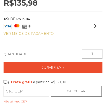
R$135,98
12
X DE
R$13,84
VER MEIOS DE PAGAMENTO
QUANTIDADE
Frete grátis
a partir de
R$150,00
Frete grátis
R$150,00
CALCULAR
Entregas para o CEP:
ALTERAR CEP
Não sei meu CEP