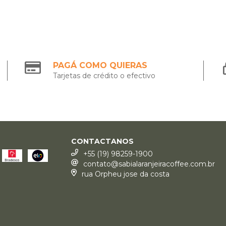
PAGÁ COMO QUIERAS
Tarjetas de crédito o efectivo
CONTACTANOS
+55 (19) 98259-1900
contato@sabialaranjeiracoffee.com.br
rua Orpheu jose da costa